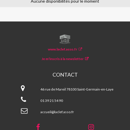
Aucune disponibilités pour le moment
LA
CLEF
www.laclef.asso.fr
Je m'inscris à la newsletter
CONTACT
La
CLEF
46 rue de Mareil 78100 Saint-Germain-en-Laye
01 39 21 54 90
accueil@laclef.asso.fr