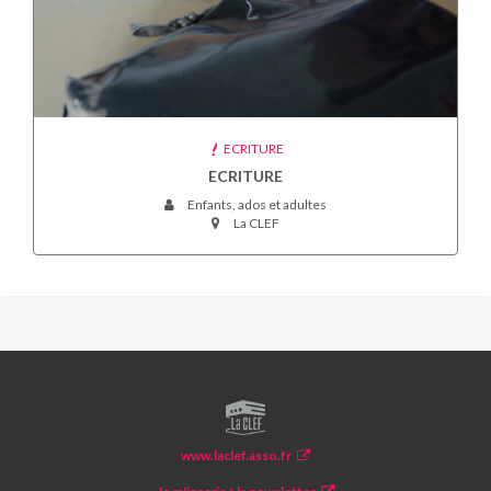
ECRITURE
ECRITURE
Enfants, ados et adultes
La CLEF
LA
CLEF
www.laclef.asso.fr