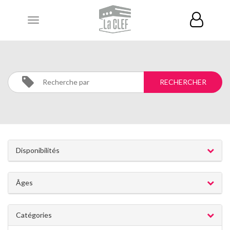
Toggle
navigation
ECRITURE
Activités
ECRITURE
Disponibilités
Âges
Catégories