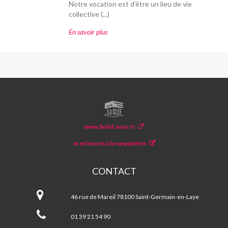
Notre vocation est d’être un lieu de vie
collective (...)
En savoir plus
LA
CLEF
www.laclef.asso.fr
Je m'inscris à la newsletter
CONTACT
La
CLEF
46 rue de Mareil 78100 Saint-Germain-en-Laye
01 39 21 54 90