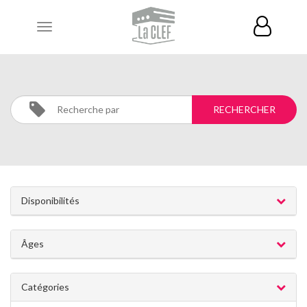
Toggle
navigation
DANSE
Activités
DANSE
Disponibilités
Âges
Catégories