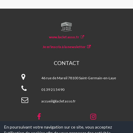
LA
CLEF
www.laclef.asso.fr
Je m'inscris à la newsletter
CONTACT
La
CLEF
46 rue de Mareil 78100 Saint-Germain-en-Laye
01 39 21 54 90
accueil@laclef.asso.fr
En poursuivant votre navigation sur ce site, vous acceptez
l'utilisation de cookies afin de vous proposer des activités