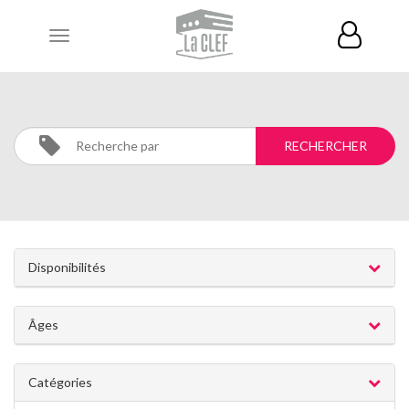
Toggle
navigation
CIRQUE
Activités
CIRQUE
Disponibilités
Âges
Catégories