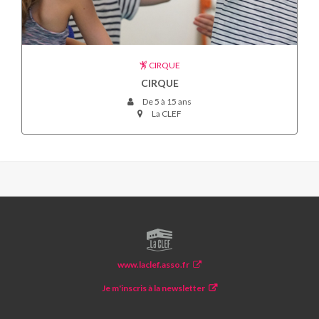
CIRQUE
CIRQUE
De 5 à 15 ans
La CLEF
LA
CLEF
www.laclef.asso.fr
Je m'inscris à la newsletter