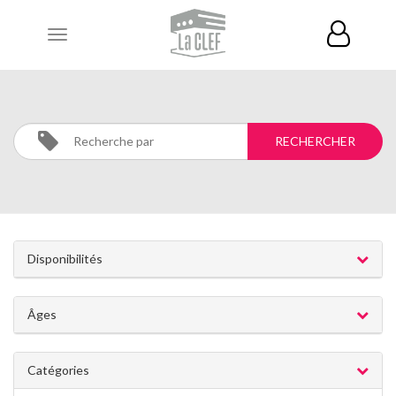
Toggle
navigation
SPORT
Activités
SPORT
Disponibilités
Âges
Catégories