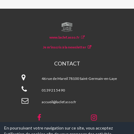
LA
CLEF
www.laclef.asso.fr
Je m'inscris à la newsletter
CONTACT
La
CLEF
46 rue de Mareil 78100 Saint-Germain-en-Laye
01 39 21 54 90
accueil@laclef.asso.fr
En poursuivant votre navigation sur ce site, vous acceptez
l'utilisation de cookies afin de vous proposer des activités