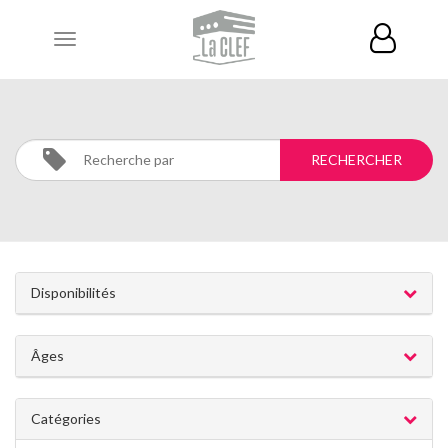
Toggle
navigation
MULTIMEDIA
Activités
MULTIMEDIA
Disponibilités
Âges
Catégories