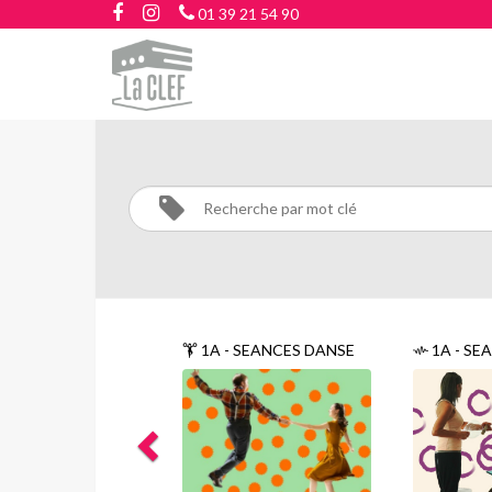
01 39 21 54 90
1A
-
STAGE
EMAILLAGE
1A - SEANCES DANSE
1A - SEANCES
Activités
1A -
STAGE
EMAILLAGE