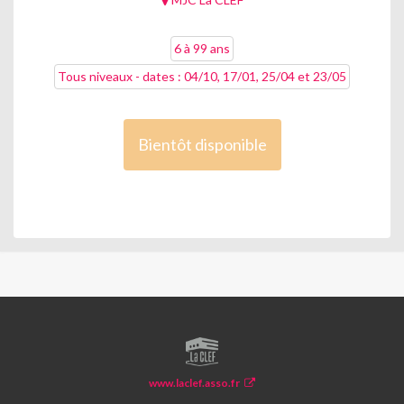
6 à 99 ans
Tous niveaux - dates : 04/10, 17/01, 25/04 et 23/05
Bientôt disponible
LA
CLEF
www.laclef.asso.fr