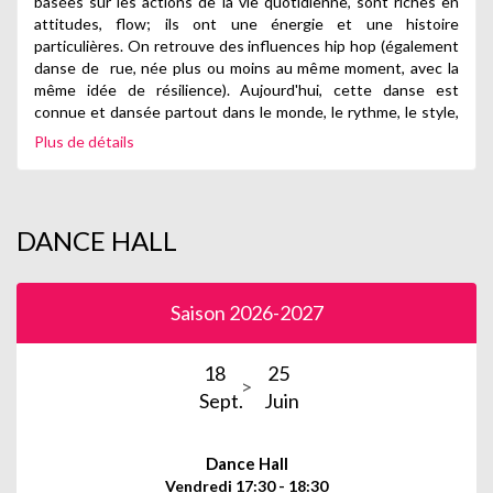
basées sur les actions de la vie quotidienne, sont riches en
attitudes, flow; ils ont une énergie et une histoire
particulières. On retrouve des influences hip hop (également
danse de rue, née plus ou moins au même moment, avec la
même idée de résilience). Aujourd'hui, cette danse est
connue et dansée partout dans le monde, le rythme, le style,
les artistes sont très appréciés et reconnus.
Plus de détails
Le cours proposé est dynamique, tout en proposant une
approche historique. Les différentes techniques de cette
danse y sont travaillées dans un souci de de partage et
d'apprentissage permettant de manier le style avec son
DANCE HALL
propre corps et sa personnalité.
Tarifs 1h : 305€ / 350€* (*Hors St Germain / Fourqueux)
Saison 2026-2027
DANSE HIP-HOP
18
25
C’est l’un des 5 moyens d’expressions de la Culture hip-hop
(Danse, rap, graff, dj, beat box). Depuis 1973, cette danse ne
Sept.
Juin
cesse d’évoluer. A tel point qu'aujourd’hui, elle est reconnue
comme discipline artistique et sportive avec le référencement
Dance Hall
du breakdance comme discipline olympique aux Jeux 2024.
Vendredi 17:30 - 18:30