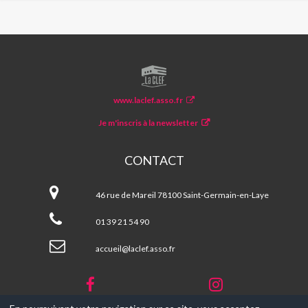
LA
CLEF
www.laclef.asso.fr
Je m'inscris à la newsletter
CONTACT
La
CLEF
46 rue de Mareil 78100 Saint-Germain-en-Laye
01 39 21 54 90
accueil@laclef.asso.fr