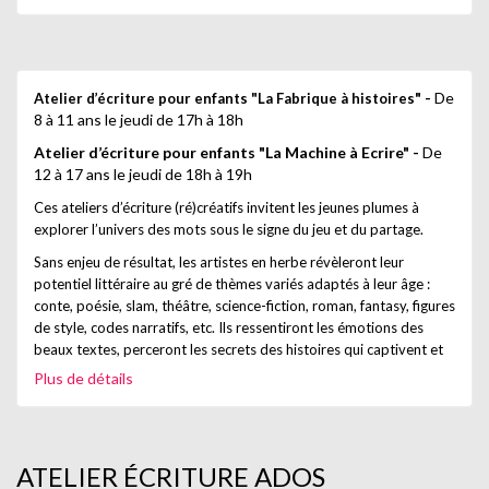
" -
De
Atelier d’écriture pour enfants "La Fabrique à histoires
8 à 11 ans le jeudi de 17h à 18h
Atelier d’écriture pour enfants "La Machine à Ecrire" -
De
12 à 17 ans le jeudi de 18h à 19h
Ces ateliers d’écriture (ré)créatifs invitent les jeunes plumes à
explorer l’univers des mots sous le signe du jeu et du partage.
Sans enjeu de résultat, les artistes en herbe révèleront leur
potentiel littéraire au gré de thèmes variés adaptés à leur âge :
conte, poésie, slam, théâtre, science-fiction, roman, fantasy, figures
de style, codes narratifs, etc. Ils ressentiront les émotions des
beaux textes, perceront les secrets des histoires qui captivent et
en imagineront de nouvelles.
Plus de détails
Chaque consigne sera l’occasion d’apprivoiser notre langue voire
de progresser en expression écrite, tout en s’amusant.
Ateliers adultes
- samedi de 9h30 à 12h30
ATELIER ÉCRITURE ADOS