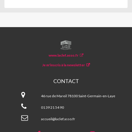
LA
CLEF
www.laclef.asso.fr
Je m'inscris à la newsletter
CONTACT
La
CLEF
46 rue de Mareil 78100 Saint-Germain-en-Laye
01 39 21 54 90
accueil@laclef.asso.fr