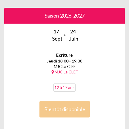
Un axe : l’écriture ludique. Un principe : quiconque sait tracer
des caractères peut s’exprimer avec bonheur par l’écriture.
Axés sur la production d’idées et l’échange, ces ateliers, créés
Saison 2026-2027
voici plus de douze ans, permettent d’apprendre à écrire
nouvelles, poèmes, théâtre, sketches, reportages, chansons...
17
24
« Histoires de (nos) vies »
- jeudi de 19h à 21h
Sept.
Juin
En partant de souvenirs réels ou inventés (d’enfance, de
voyages, de rencontres, de situations...), on utilisera les outils
du roman pour redonner vie à une grand-mère, un rêve, un
Ecriture
pays, une expérience ou une portion de sa propre route.
Jeudi 18:00 - 19:00
Un atelier entre transmission et jubilation de l'imagination qui
MJC La CLEF
MJC La CLEF
propose de réenchanter sa propre histoire, celle de proches
ou la Vie tout court, de manière légère et ludique (pour soi, sa
famille ou le simple plaisir d'écrire). Parce que toute vie est
12 à 17 ans
romanesque (surtout si vous pensez que la vôtre ne l'est pas)
et contient des trésors insoupçonnés de micro-récits. Et que
laisser une trace ne devrait pas être réservé aux escargots et
aux limaces.
Bientôt disponible
A la fin de l'année, chacun repart avec son recueil-mosaïque
original.