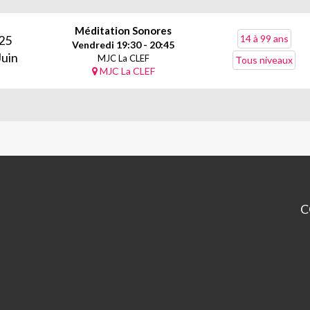
Méditation Sonores
25
14 à 99 ans
Vendredi 19:30 - 20:45
Juin
MJC La CLEF
Tous niveaux
MJC La CLEF
C
La
CL