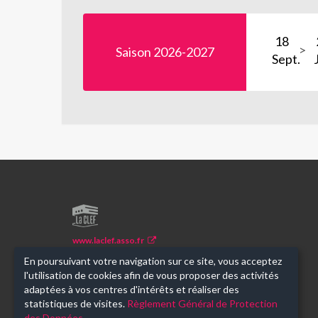
18
Saison 2026-2027
Sept.
LA
CLEF
www.laclef.asso.fr
En poursuivant votre navigation sur ce site, vous acceptez
Je m'inscris à la newsletter
l'utilisation de cookies afin de vous proposer des activités
adaptées à vos centres d'intérêts et réaliser des
statistiques de visites.
Règlement Général de Protection
des Données