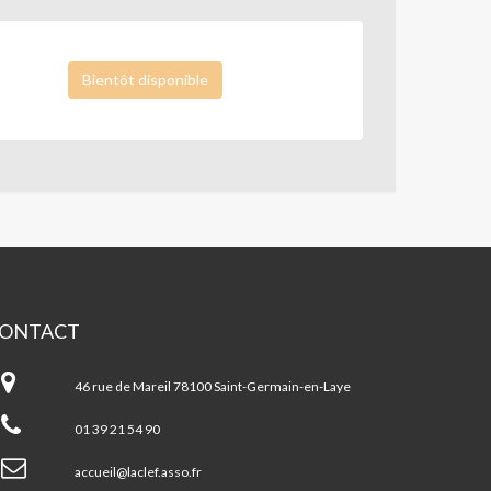
Bientôt disponible
ONTACT
EF
46 rue de Mareil 78100 Saint-Germain-en-Laye
01 39 21 54 90
accueil@laclef.asso.fr