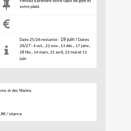
Pensez à prendre votre tapis de gym et
votre plaid.
Date 25/26 restante :
19 juin /
Dates
26/27 :
4 oct., 22 nov., 13 déc., 17 janv.,
28 fév., 14 mars, 25 avril, 23 mai et 13
juin
Sons et des Mantra.
18€ / séance