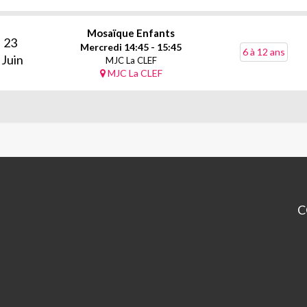
Mosaïque Enfants
23
Mercredi 14:45 - 15:45
6 à 12 ans
Juin
MJC La CLEF
MJC La CLEF
C
La
CL