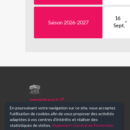
16
Saison 2026-2027
Sept.
LA
CLEF
www.laclef.asso.fr
En poursuivant votre navigation sur ce site, vous acceptez
Je m'inscris à la newsletter
l'utilisation de cookies afin de vous proposer des activités
adaptées à vos centres d'intérêts et réaliser des
statistiques de visites.
Règlement Général de Protection