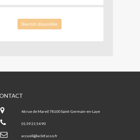
Bientôt disponible
ONTACT
EF
46 rue de Mareil 78100 Saint-Germain-en-Laye
01 39 21 54 90
accueil@laclef.asso.fr