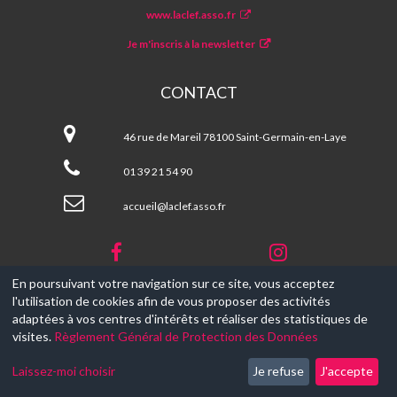
www.laclef.asso.fr
Je m'inscris à la newsletter
CONTACT
La
CLEF
46 rue de Mareil 78100 Saint-Germain-en-Laye
01 39 21 54 90
accueil@laclef.asso.fr
En poursuivant votre navigation sur ce site, vous acceptez
l'utilisation de cookies afin de vous proposer des activités
© 2017-2026, Ce site est propulsé par
Aniapps.fr
adaptées à vos centres d'intérêts et réaliser des statistiques de
visites.
Règlement Général de Protection des Données
CGV
CGU Aniapps
Laissez-moi choisir
Je refuse
J'accepte
RGPD