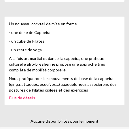
Un nouveau cocktail de mise en forme
- une dose de Capoeira
- un cube de Pilates
- un zeste de yoga
A la fois art martial et danse, la capoeira, une pratique
culturelle afro-brésilienne propose une approche très
complète de mobilité corporelle.
Nous pratiquerons les mouvements de base de la capoeira
(ginga, attaques, esquives…) auxquels nous associerons des
postures de Pilates ciblées et des exercices
d’assouplissements spécifiques pour renforcer notre
Plus de détails
équilibre et gagner tant en force qu’en souplesse. A la fois
dynamique et relaxant, le cours se déroulera dans une
ambiance chaleureuse et détendue, au rythme de musiques
brésiliennes.
Aucune disponibilités pour le moment
Prévoir une tenue confortable et idéalement proche du corps,