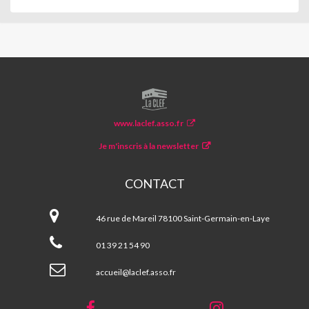
LA
CLEF
www.laclef.asso.fr
Je m'inscris à la newsletter
CONTACT
La
CLEF
46 rue de Mareil 78100 Saint-Germain-en-Laye
01 39 21 54 90
accueil@laclef.asso.fr