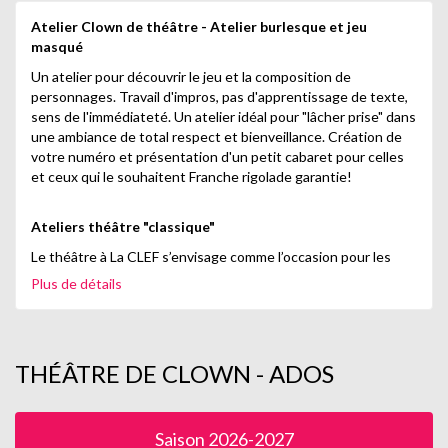
Atelier Clown de théâtre - Atelier burlesque et jeu
masqué
Un atelier pour découvrir le jeu et la composition de
personnages. Travail d'impros, pas d'apprentissage de texte,
sens de l'immédiateté. Un atelier idéal pour "lâcher prise" dans
une ambiance de total respect et bienveillance. Création de
votre numéro et présentation d'un petit cabaret pour celles
et ceux qui le souhaitent Franche rigolade garantie!
Ateliers théâtre "classique"
Le théâtre à La CLEF s’envisage comme l’occasion pour les
participants de se retrouver chaque semaine pour mettre en
Plus de détails
commun leur désir de jouer, de découvrir des textes
(classiques ou contemporains), de vivre l’expérience de la
scène avec un public, d’interpréter des personnages avec
passion. L’objectif est, in fine, de trouver dans chaque étape
THÉÂTRE DE CLOWN - ADOS
de ce parcours le plaisir du théâtre sous toutes ses formes.
Pour préparer au mieux les différents spectacles présentés
durant l’année, des modifications de planning peuvent être
Saison 2026-2027
proposés et des aménagements d’horaires mis en place.