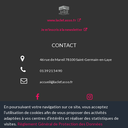
LA
CLEF
www.laclef.asso.fr
Je m'inscris à la newsletter
CONTACT
La
CLEF
46 rue de Mareil 78100 Saint-Germain-en-Laye
01 39 21 54 90
accueil@laclef.asso.fr
En poursuivant votre navigation sur ce site, vous acceptez
l'utilisation de cookies afin de vous proposer des activités
© 2017-2026, Ce site est propulsé par
Aniapps.fr
adaptées à vos centres d'intérêts et réaliser des statistiques de
visites.
Règlement Général de Protection des Données
CGV