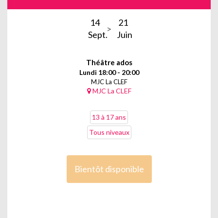
Certaines séances peuvent être reportées et/ou regroupées.
Il est indispensable que l’adhérent investi dans ces projets
14
21
collectifs s’engage à respecter les plannings proposés afin de
Sept.
Juin
garantir par sa présence leur réalisation.
Dans ces ateliers, vous découvrez les bases du travail de
Théâtre ados
l’acteur : la voix, le corps, la respiration ainsi que des exercices
sur l’espace, l’écoute, la confiance et l’interprétation.
Lundi 18:00 - 20:00
Improvisations et textes sont au programme afin de préparer
MJC La CLEF
MJC La CLEF
au mieux les élèves à monter sur scène. Des petites
représentations sont également prévues tout au long de
l’année.
13 à 17 ans
Tous niveaux
Bientôt disponible